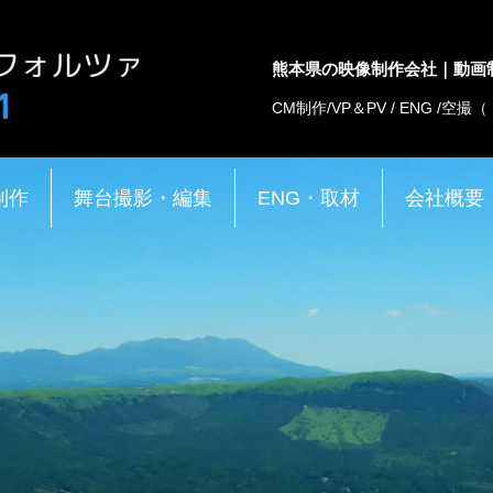
熊本県の映像制作会社｜動画
CM制作/VP＆PV / ENG /空
制作
舞台撮影・編集
ENG・取材
会社概要